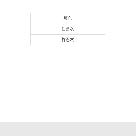
颜色
伯爵灰
哲思灰