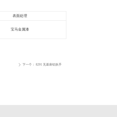
表面处理
宝马金属漆
下一个：
8291 无基座铝执手
ꄲ