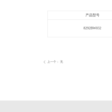
产品型号
8292BW032
上一个：
无
ꄴ