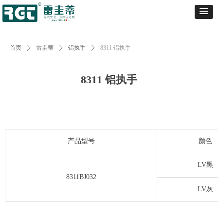
首页
ꄲ
雷圭蒂
ꄲ
铝执手
ꄲ
8311 铝执手
8311 铝执手
产品型号
颜色
LV黑
8311BJ032
LV灰