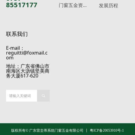
85517177
门
窗五金资料下载
发展历程
联系我们
E-mail：
reguitti@foxmail.c
om
地址：广东省佛山市
南海区大沥镇坚美商
务大厦617-620
끠
粤ICP备20053910号-1
版权所有© 广东雷圭蒂系统门窗五金有限公司