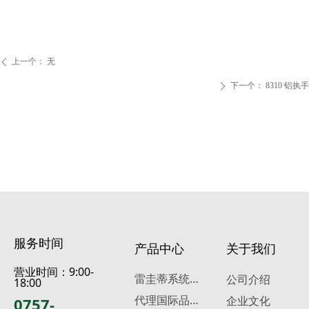
上一个：
无
ꄴ
下一个：
8310 铝执手
ꄲ
服务时间
产品中心
关于我们
营业时间：9:00-
雷
圭蒂系统门窗五金
公司介绍
18:00
代
理国际品牌五金
0757-
企业文化