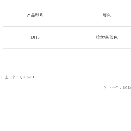
产品型号
颜色
DI15
拉丝银/蓝色
上一个：
QU15-OTL
ꄴ
下一个：
IM15
ꄲ