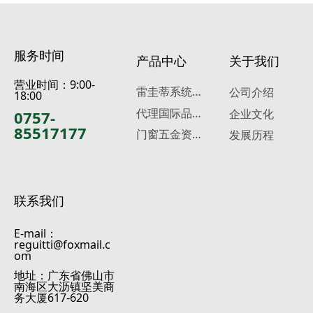
服务时间
产品中心
关于我们
营业时间：9:00-
雷
圭蒂系统门窗五金
公司介绍
18:00
代
理国际品牌五金
0757-
企业文化
85517177
门
窗五金资料下载
发展历程
联系我们
E-mail：
reguitti@foxmail.c
om
地址：广东省佛山市
南海区大沥镇坚美商
务大厦617-620