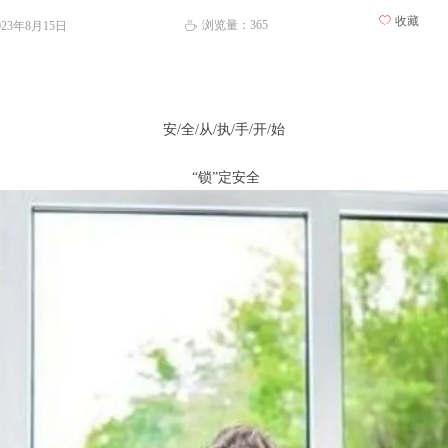
ꄀ
收藏
浏览量：
365
023年8月15日
ꄘ
安/全/从/执/手/开/始
“锁”定安全