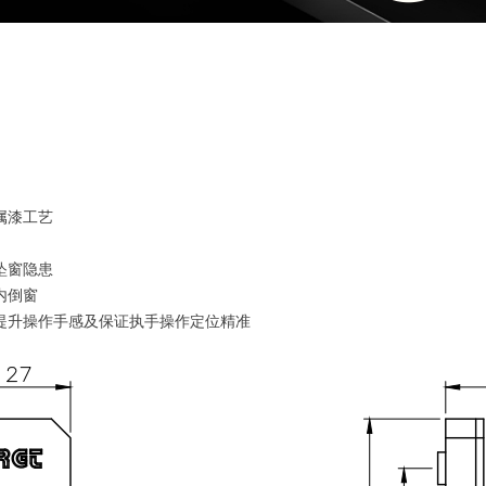
属漆工艺
坠窗隐患
内倒窗
提升操作手感及保证执手操作定位精准