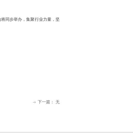
动将同步举办，集聚行业力量，坚
下一篇：
无
ꁹ