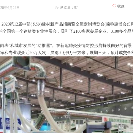
ꄀ
收藏
浏览量：
87
020年6月24日
ꄘ
】
2020第12届中部(长沙)建材新产品招商暨全屋定制博览会(简称建博会)
5
全国第一个建材类专业性展会，吸引了2100多家参展企业、3100多个
晴雨表”和城市发展的“助推器"。在新冠肺炎疫情防控形势持续向好的背
家和专业观众近20万人次，展览面积9万平方米，展期三天，预计成交金额