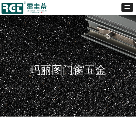
玛丽图门窗五金