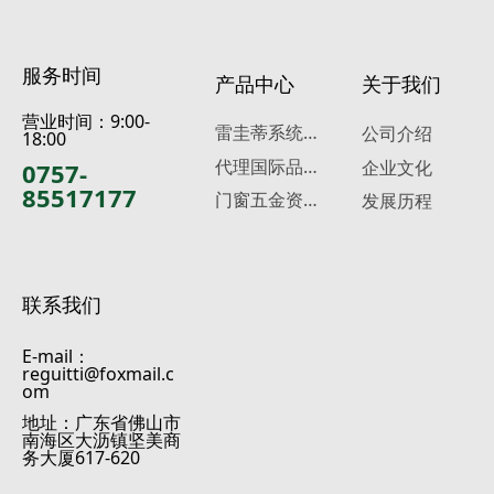
服务时间
产品中心
关于我们
营业时间：9:00-
雷
圭蒂系统门窗五金
公司介绍
18:00
代
理国际品牌五金
0757-
企业文化
85517177
门
窗五金资料下载
发展历程
联系我们
E-mail：
reguitti@foxmail.c
om
地址：广东省佛山市
南海区大沥镇坚美商
务大厦617-620